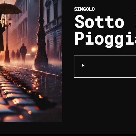
SINGOLO
Sotto 
Pioggi