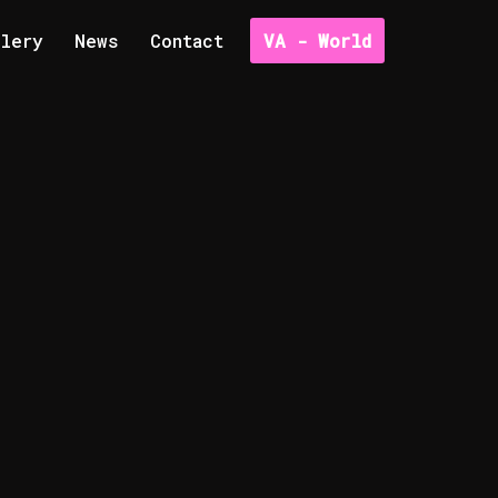
VA - World
llery
News
Contact