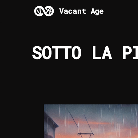
Vacant Age
Skip
to
content
SOTTO LA P